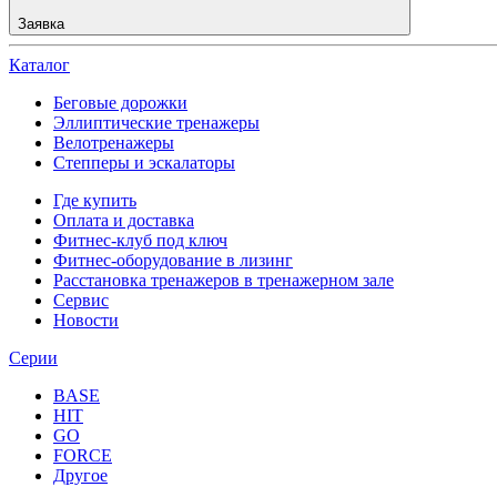
Заявка
Каталог
Беговые дорожки
Эллиптические тренажеры
Велотренажеры
Степперы и эскалаторы
Где купить
Оплата и доставка
Фитнес-клуб под ключ
Фитнес-оборудование в лизинг
Расстановка тренажеров в тренажерном зале
Сервис
Новости
Серии
BASE
HIT
GO
FORCE
Другое